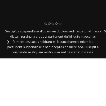
Suscipit a suspendisse aliquam vestibulum sed nascetur id massa
S
dictum pulvinar a erat per parturient dui id justo maecenas
fermentum. Lacus habitant mi ipsum pharetra etiam leo
parturient suspendisse a hac inceptos posuere sed. Suscipit a
suspendisse aliquam vestibulum sed nascetur id massa.
Sergey Brin
Google Inc.
BIOSYS TECHNOLOGIES
Address: Suit# 2C Meherba Plaza (2nd Floor),
33 Topkhana RoadDhaka-1000, Bangladesh